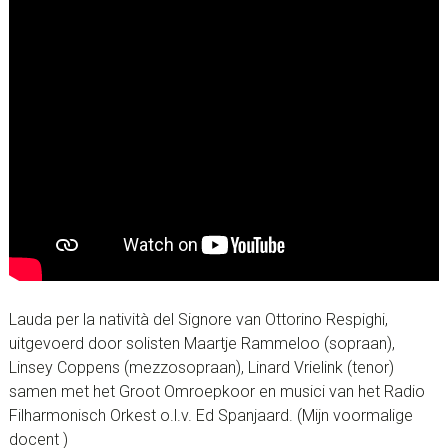
Lauda per la natività del Signore van Ottorino Respighi,
uitgevoerd door solisten Maartje Rammeloo (sopraan),
Linsey Coppens (mezzosopraan), Linard Vrielink (tenor)
samen met het Groot Omroepkoor en musici van het Radio
Filharmonisch Orkest o.l.v. Ed Spanjaard. (Mijn voormalige
docent )