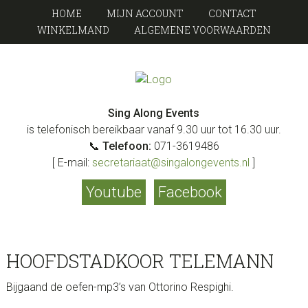
Spring
Door
HOME
MIJN ACCOUNT
CONTACT
naar
naar
WINKELMAND
ALGEMENE VOORWAARDEN
de
de
hoofdnavigatie
hoofd
inhoud
SING
Scratch
Events
Sing Along Events
ALONG
is telefonisch bereikbaar vanaf 9.30 uur tot 16.30 uur.
📞
Telefoon:
071-3619486
EVENTS
[ E-mail:
secretariaat@singalongevents.nl
]
Youtube
Facebook
HOOFDSTADKOOR TELEMANN
Bijgaand de oefen-mp3’s van
Ottorino Respighi
.