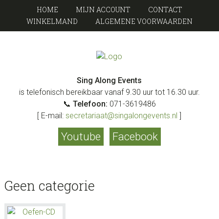
Spring
Door
HOME
MIJN ACCOUNT
CONTACT
naar
naar
WINKELMAND
ALGEMENE VOORWAARDEN
de
de
hoofdnavigatie
hoofd
inhoud
SING
Scratch
Events
Sing Along Events
ALONG
is telefonisch bereikbaar vanaf 9.30 uur tot 16.30 uur.
📞
Telefoon:
071-3619486
EVENTS
[ E-mail:
secretariaat@singalongevents.nl
]
Youtube
Facebook
Geen categorie