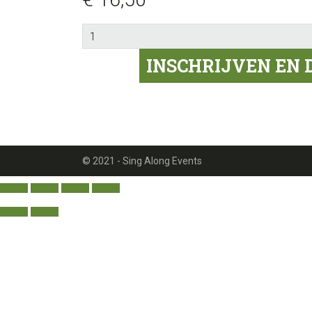
Extra
repetitie
INSCHRIJVEN EN
Fauré
Scratch
-
Sopraan
8-
11-
© 2021 - Sing Along Events
2025
aantal