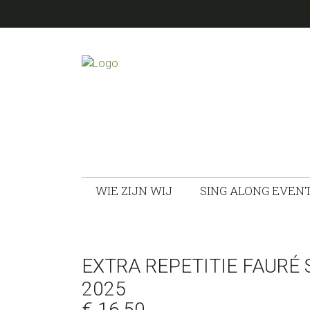
Spring
Door
naar
naar
de
de
hoofdnavigatie
hoofd
SING
inhoud
Scratch
Events
ALONG
EVENTS
WIE ZIJN WIJ
SING ALONG EVEN
EXTRA REPETITIE FAURÉ 
2025
€
16,50